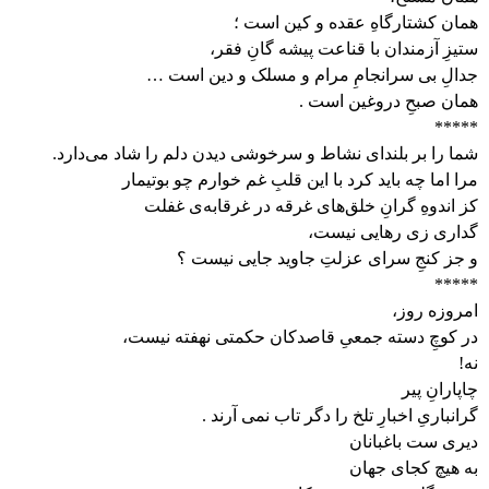
همان کشتارگاهِ عقده و کین است ؛
ستیزِ آزمندان با قناعت پیشه گانِ فقر،
جدالِ بی‌ سرانجامِ مرام و مسلک و دین است …
همان صبحِ دروغین است .
*****
شما را بر بلندای نشاط و سرخوشی دیدن دلم را شاد می‌‌دارد.
مرا اما چه باید کرد با این قلبِ غم خوارم چو بوتیمار
کز اندوهِ گرانِ خلق‌های غرقه در غرقابه‌ی غفلت
گداری زی‌ رهایی نیست،
و جز کنجِ سرای عزلتِ جاوید جایی‌ نیست ؟
*****
امروزه روز،
در کوچِ دسته جمعیِ قاصدکان حکمتی نهفته نیست،
نه!
چاپارانِ پیر
گرانباریِ اخبارِ تلخ را دگر تاب نمی آرند .
دیری ‌ست باغبانان
به هیچ کجای جهان