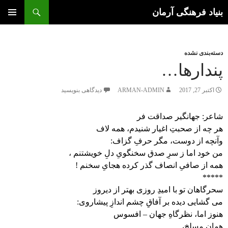
جستجو
بنیاد فرهنگی آرمان
رفتن
به
فهرست
محتوا
اصلی
دسته‌بندی نشده
پندارها…
اکتبر 27, 2017
ARMAN-ADMIN
دیدگاهی بنویسید
شاعر: جهانگیر صداقت فر
هر چه از صحبتِ اغیار شنیدم، همه لاف
وآنچه از دوست، مگر حرفِ گزاف:
من خود اما ز سرِ صدق سخنگویِ دل‌ِ خویشتنم ،
همه از صافیِ انصاف گذر کرده هجایِ سخنم !
*****
سحرگاهان تو با امیدِ روزی بهتر از دیروز
می‌ گشایی دیده بر آفاقِ چشم اندازِ پیشاروی:
هنوز اما، نظرگاهِ جهان – افسوس
همان مسلخ،