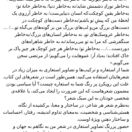
به‌خاطر نوزادِ دشمنش شاید/ نه به‌خاطر دنیا/ به‌خاطر خانۀ تو/
به‌خاطر یقینِ کوچکت که انسان دنیایی‌ست/ به خاطر آرزوی یک
لحظۀ من که پیشِ تو باشم/ به‌خاطر دست‌های کوچکت در
دست‌های بزرگِ من و لب‌های بزرگ من بر گونه‌های بی‌گناه تو…/ …
به‌خاطر عروسک‌های تو، نه به‌خاطر انسان‌های بزرگ/ به‌خاطر
سنگفرشی که مرا به تو می‌رساند/ نه به خاطر شاهراه‌های
دوردست…/… به‌خاطرِ تو/ به‌خاطرِ هر چیزِ کوچک هر چیزِ پاک بر
خاک افتادند/ به‌یاد آر/ عموهایت را می‌گویم/ از مرتضی سخن
می‌گویم.»
شما از استعاره و ترکیب‌ها و تصاویر استعاری به میزان زیاد در
شعرهایتان استفاده می‌کنید، همین‌طور است در شعرهای این کتاب.
علت این رویکردِ پر رنگ شما به استعاره چیست؟ آیا سیاسی بودن
مضمون شعرهاست که این ضرورت را ایجاد می‌کند، یا علاقه‌ی
شخصی خودتان به این سبک شعر؟
به‌نظرم شعر هر شاعر، در ساختار و معنا، برکشیده از نگاه،
هستی‌شناسی و شخصیت، به‌معنای تداوم اندیشه، رفتار، احساسات
و ساختار ذهنیِ ویژۀ اوست.
حضور پررنگ تصاویر استعاری در شعر من به نگاهم به جهان و