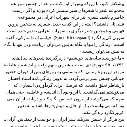
پیشکش کنید، با این‌که پیش از این کتاب و بعد از جنبش سبز هم
مجموعه شعر با شعرهای سبز منتشر کرده بودید و اگر درست
خاطرم باشد، شعری نیز برای سهراب اعرابی در مجموعه‌ی
قبلی‌تان داشتید؟ البته در این کتاب جدید، شعری به شخص پروین
فهیمی و همچنین شعر دیگری به سهراب اعرابی تقدیم شده است.
سورن کی‌یرکگارد (Søren Kierkegaard)، فیلسوف دانمارکی، گفته
است: «زندگی را تنها با نگاه به پس می‌توان دریافت ولی تنها با نگاه
به پیش می‌توان زیست.»
«ما خورشید سایه‌های خویشیم» دربرگیرندۀ شعرهای سال‌های
۱۳۹۱تا ۹۵ خورشیدی است. بیشترین سهمِ وقت و اندیشه و عاطفۀ
من در این بازۀ زمانی، که به‌تمامی به روزهای پس از دوران حضور
خیابانی جنبش سبز برمی‌گردد، به تدوین زندگی‌نامۀ استاد احسان
یارشاطر تعلق داشت، که فرصتی برای گردآوردن اشعاری که
می‌نوشتم نمی‌گذاشت. با این‌وجود آن اندیشه و عاطفه، حتی همان
سهم که می‌کوشید از بیرون «به پس نگاه کند و دریابد» از آنِ منی
بود که نمی‌توانست پاک از حال و «پیش» رها باشد و به تعبیر
کی‌یرکگارد زندگی نکند.
من هرگز از جنبش سربلند سبز ایران، و خواست ارجمندش، آزادی،
دور نبوده‌ام. خیلی نمادین، حتی دستبند سبزم را هم درنیاورده‌ام.