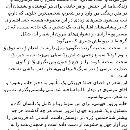
زندگی‌نامۀ این جنبش، و هر حادثه، برای هر کوشنده و پشتیبان آن،
در متن زندگی من وارد و در شعرم، شخصی‌ترین خلوتی که دارم،
ثبت می‌شود. شعرهای زیادی در این مجموعه هست، حتی اشعاری
که بر پیشانی‌شان اشاره‌ای به یک شخص یا یک حادثه نیست، که در
مسیر پویۀ آزادی، و دشواری‌های بیرون از شمارِ آن، شکل
گرفته‌اند. نمونه‌اش شعری که می‌گوید:
«…سخت است به گردنت نگویی/ سیلِ داربستِ اعدام وُ / صندوق وُ
باتومِ کودتا/ سماع زخمیِ شالش را/ سیلی می‌زند، سینه خیز، وُ/
سخت است سکوتت را از جیغ وُ جنون پس نگیری وُ/ از گلوی
صدایت بترسی وُ / در سوگِ قبرهای بی‌سطر نفس بکشی؛/ سخت
است…»
این شعر در فضای حملۀ فیزیکی یک مأمور به دخترِ خانم رهنورد و
آقای موسوی در دیدار با آنها ساخته شد. نمی‌توانستم بگذرم؛ نه من،
نه شعر، نمی‌توانستیم.
خانم پروین فهیمی، برای من نمونۀ زیبا و کامل یک انسان آگاه و
مسئول و یک شهروند جهان امروز است. هر چه گذشت، هر چه
بیشتر شناختمش، ژرف‌تر دوستش داشتم. انسانی که فرزندش را
زیر آوار جهل و خشونت از دست داده است و همچنان همه را به