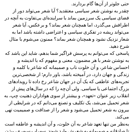
حتی جلوتر از آن‌ها گام بردارند.
چقدر به نوشتن شعر سیاسی معتقدید؟ آیا شعر می‌تواند دور از
فضای سیاسی یک سرزمین بماند با سراینده‌ای بی‌تفاوت به آنچه در
اطرافش می‌گذرد، اما همچنان شعر بماند؟ و برعکس، آیا شعر
می‌تواند ریشه در تفکری سیاسی و اعتراضی داشته باشد اما به
شعار نزدیک نشود و همچنان شعر بماند؟ ممنون می‌شوم با مثال
شرح دهید.
پاسخی که می‌توانم به پرسش فراگیر شما بدهم، شاید این باشد که
به نوشتن شعر با هر مضمون، معنی و مفهوم که با اندیشه و
احساس شاعر، و آن خلوت ناب و صمیمانه که شاعر با کلمه و
زندگی و جهان دارد، در آمیخته باشد، باور دارم؛ از شخصی‌ترین
تجربه‌های عاطفی که یک آن در جهان شاعر رخ داده تا رویدادهای
بزرگ اجتماعی یا سیاسی. ولی آن‌چه را که در سال‌های پیش از
انقلاب زیر عنوان «تعهد»، و بیشتر از سوی هواداران ذهنیت چپ، به
شعر تحمیل می‌شد، یک تکلیف و تصنع می‌دانم که در شرایطی از
بیرون به شعر تحمیل می‌شود و شعر را از صداقت و صمیمیت تهی
می‌کند.
به‌نظر من تنها تعهد شاعر به آن خلوت، و آن اندیشه و عاطفه است
تا صادقانه و صمیمانه به شعرش وارد شوند. سهراب سپهری، بیژن