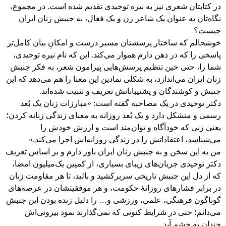
در کتابتان شعری نیز به نیره توحیدی تقدیم شده است. در مجموع،
نگاه‌تان به عنوان یک شاعر زن و یک فعال، به جنبش زنان ایران
چیست؟
خوشحالم که ساختار پرسشتان مسیر درست و امکانِ بیان کامل‌تر
پاسخی را که در ذهن دارم هموار می‌کند. این که نام نیره توحیدی،
شما را، حتی حین تنظیم پرسش‌هایی پیرامون شعر، به ‌فکر جنبش
زنان ایران می‌اندازد، به شکلی نمادین این معنا را هم می‌دهد که این
جنبش و کوشندگان و پشتیبانانش تعریف و تثبیت شده‌اند.
دکتر توحیدی در یک مصاحبه گفته است: «مبارزات زنان یک بُعد
رسمی و متشکل دارد و یک بُعد روزانه به معنای زندگی زنانه کردن؛
یعنی زنی که خودآگاه و توان‌مند است و ارزش خودش را
می‌شناسد، اعتقاداتش را در زندگی روزانه‌اش اجرا می‌کند.»
من به این سخن و به جنبش زنان ایران باور دارم و بر اساس تعریف
دکتر توحیدی جریان‌های زیبای بسیاری، از کمپین یک‌میلیون امضا،
که از دل این جنبش تاریخی سربرکشید و بالید، تا هر مقاومت زنان
در برابر فشارهای روزانۀ حکومت، و هر موفقیتشان در عرصه‌های
گوناگون فرهنگی، علمی، ورزشی و… را دلیل زنده بودن این جنبش
می‌دانم؛ حتی در شرایط کنونی که نمی‌گذارند نمود بیرونی‌اش
چندان به چشم ‌آید.