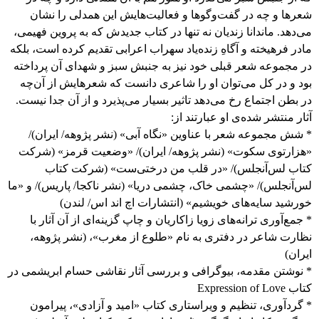
شعرها و چه در گفت‌وگوها و فعالیت‌هایش این همدلی را نشان
می‌دهد. ماندانا زندیان نه تنها در کتاب جدیدش که به پروین فهیمی،
مادر فرهیخته‌ و آگاهِ زنده‌یاد سهراب اعرابی تقدیم کرده است، بلکه
در مجموعه شعر قبلی‌ خود نیز به جنبش سبز و شهدای آن پرداخته
بود و در کل می‌توان او را شاعری دانست که شعرهایش از آن‌چه
در بطن اجتماع رخ می‌دهد تاثیر بسیار می‌پذیرد و از آن جدا نیست.
آثار منتشر شده‌ی او عبارتند از:
* شش مجموعه شعر با عناوین «نگاه آبی» (نشر پژوهه/ ایران)/
«هزارتوی سکوت» (نشر پژوهه/ ایران)/ «وضعیت قرمز» (شرکت
کتاب لس‌آنجلس)/ «در قلب من درختی‌ست» (شرکت کتاب
لس‌آنجلس)/ «چشمی خاک، چشمی دریا» (نشر ناکجا/ پاریس)/ و «ما
خورشید سایه‌های خویشیم» (انتشارات اچ اند اس/ لندن)
* جمع‌آوری ترانه‌های زویا زاکاریان و چاپ گزینه‌ای از آن آثار با
نظارت شاعر در دفتری به نام «طلوع از مغرب»، (نشر پژوهه،
ایران)
* نوشتن مقدمه، بیوگرافی و بررسی آثار نقاشی حسام ابریشمی در
کتاب Expression of Love
* گردآوری، تنظیم و ویراستاری کتاب «امید و آزادی»، پیرامون