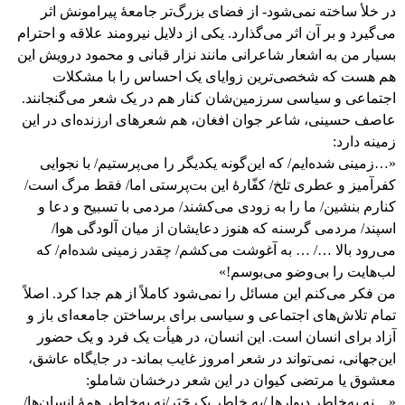
در خلأ ساخته نمی‌شود- از فضای بزرگ‌تر جامعۀ پیرامونش اثر
می‌گیرد و بر آن اثر می‌گذارد. یکی از دلایل نیرومند علاقه و احترام
بسیار من به اشعار شاعرانی مانند نزار قبانی و محمود درویش این
هم هست که شخصی‌ترین زوایای یک احساس را با مشکلات
اجتماعی و سیاسی سرزمین‌شان کنار هم در یک شعر می‌گنجانند.
عاصف حسینی، شاعر جوان افغان، هم شعرهای ارزنده‌ای در این
زمینه دارد:
«…زمینی شده‌ایم/ که این‌گونه یکدیگر را می‌پرستیم/ با نجوایی
کفرآمیز و عطری تلخ/ کفّارۀ این بت‌پرستی اما/ فقط مرگ است/
کنارم بنشین/ ما را به زودی می‌کشند/ مردمی با تسبیح و دعا و
اسپند/ مردمی گرسنه که هنوز دعایشان از میان آلودگی هوا/
می‌رود بالا …/ … به آغوشت می‌کشم/ چقدر زمینی شده‌ام/ که
لب‌هایت را بی‌وضو می‌بوسم!»
من فکر می‌کنم این مسائل را نمی‌شود کاملاً از هم جدا کرد. اصلاً
تمام تلاش‌های اجتماعی و سیاسی برای برساختن جامعه‌ای باز و
آزاد برای انسان است. این انسان، در هیأت یک فرد و یک حضور
این‌جهانی، نمی‌تواند در شعر امروز غایب بماند- در جایگاه عاشق،
معشوق یا مرتضی کیوان در این شعر درخشان شاملو:
«…نه به‌خاطر دیوارها /به خاطر یک چَپَر/ نه به‌خاطر همۀ انسان‌ها/