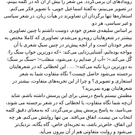
رویدادهای آن برمی‌گردد. من شعر را بیش از آن که در کلمه ببینم،
در تصویر می‌بینم- به‌گفتۀ اسماعیل خویی، با تصویر فکر می‌کنم.
استعاره‌ها تنها برگردان آن تصاویرند در هیأت زبان، در شعر سیاسی
و غیر سیاسی، هر دو.
بر اساس سلیقه‌ی شعری‌ِ خودم، دوست داشتم با چنین تصاویری
بیشتر در شعرهایتان روبه‌رو می‌شدم، تصاویری که کاملا مختص به
شعر خودتان است و از آنچه پیش‌تر در چنین سبکِ شعری با آن
مواجه بوده‌ایم، آشنایی‌زدایی می‌کند: «که دورترین خوابِ سنگ را/
گُل می‌کند.»؛ «آب از صدایم رد می‌شود، منقلب»؛ «سنگ بر سنگ/
به دورترین دریا تکیه می‌کند»؛ … . این لحظاتی که در شعرهایتان
برجسته می‌شود حاصل چیست؟ نگاه متفاوت شما به شعر
استعاری و تصویری؟ و چرا از این تجربه‌های متفاوت، بیشتر در
شعرهایتان بهره نمی‌برید؟
مطمئن نیستم پاسخ درستی برای این پرسش داشته باشم. شاید
آن‌چه شما نگاه متفاوت، یا لحظاتی که در شعر برجسته می شوند،
می‌نامید، به پاسخ پرسش پیش برمی‌گردد، که به‌معنای دقیق کلمه
انتخاب من نیست. اتفاق می‌افتد. من تنها روایتش می‌کنم. هر چه
این اتفاق، خاص‌تر باشد، به تجربه‌ای خاص، گاه یگانه، نزدیک‌تر
می‌شود و روایت متفاوتی هم از آن بیرون می‌آید.