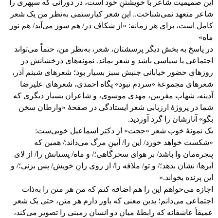
این صمیمیت شاعر با خویشتنِ خود است، در دورانی که سپهری را
شاعر متعهد نمی‌شناخت.. این شعر کیارستمی به‌نظر من یک شعر
کامل است، برای هر زمانه: «از شکاف در/ هم سوز می‌آید/ هم نور
ماه»
در پاسخ به بخش دیگر پرسشتان، شعر، به‌نظر من، حتماً می‌تواند
اجتماعی یا سیاسی باشد و شعر بماند. نمونه‌های درخشانش در
روزهای حضور خیابانی جنبش سبز بسیار بود؛ شعرهای شبنم آذر،
شعرهای مجموعۀ «سردم نبود» پگاه احمدی، شعرهای علیرضا
آدینه، شهاب مقربین، مهدی موسوی، و شاعران بسیار دیگری که
شما در پروژۀ ارزیابی شعر ایستادگی در صفحۀ «وارطان سخن
بگو» آثارشان را گرد آوردید.
یک نمونۀ خوب شعر «حجت» از دکتر اسماعیل خویی‌ست:
«شکست خواهد خورد/ این را/ آیینِ مرگ می‌داند:/ همین که
پنجره‌مان وا باشد/ بر هوای سحرگاهی؛/ و ماه/ پستانش را/ از لای
ابرها/ نشان بدهد؛/ و تو/ ملافه را/ از روی رانِ خویش/ پس بزنی؛/ و
این پرنده بخواند.»
اجازه می‌خواهم این را هم اضافه کنم که من هر متن را به‌ذات
اجتماعی می‌دانم؛ بدین معنی که باور دارم هر متن، حتی یک شعر
عمیقاً عاشقانه که رابطۀ میان دو انسان زمینی را تصویر می‌کند،