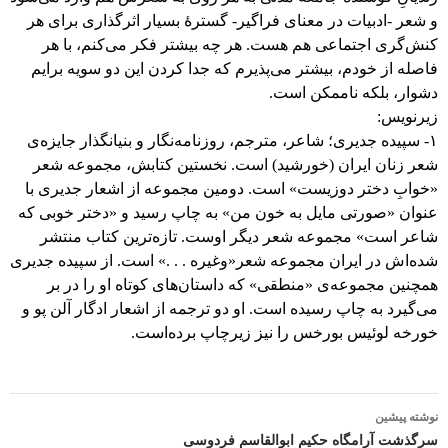
و شعر -ادبیات در معنای فراگیر- گسترۀ بسیار اثرگذاری برای هر
کنش‌گری اجتماعی هم هست. هر چه بیشتر فکر می‌کنم، با هر
فاصله از خودم، بیشتر می‌پذیرم که جدا کردن این دو سویه برایم
دشوار، بلکه ناممکن است.
زیرنویس:
۱- سپیده جدیری؛ شاعر، مترجم، روزنامه‌نگار و بنیانگذار جایزه‌ی
شعر زنان ایران (خورشید) است. نخستین کتابش، مجموعه شعر
«خوابِ دختر دوزیست» است. دومین مجموعه از اشعار جدیری با
عنوان «صورتی مایل به خون من» به چاپ رسید و «دختر خوبی که
شاعر است» مجموعه شعر دیگر اوست. تازه‌ترین کتاب منتشر
شده‌اش در ایران مجموعه شعر«وغیره . . .» است. از سپیده جدیری
همچنین مجموعه‌ی «منطقی» که داستان‌های کوتاه او را در بر
می‌گیرد به چاپ رسیده است. او دو ترجمه از اشعار ادگار آلن پو و
خورخه لوئیس بورخس را نیز زیرچاپ برده‌است.
پیمایش
نوشته پیشین
نوشته
سرگذشت آرامگاه حکیم ابوالقاسم فردوسی