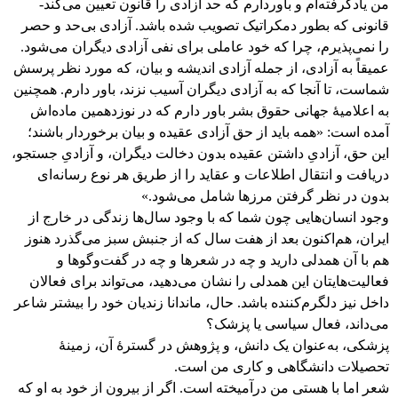
من یادگرفته‌ام و باوردارم که حد آزادی را قانون تعیین می‌کند-
قانونی که بطور دمکراتیک تصویب شده باشد. آزادی بی‌حد و حصر
را نمی‌پذیرم، چرا که خود عاملی برای نفی آزادی دیگران می‌شود.
عمیقاً به آزادی، از جمله آزادی اندیشه و بیان، که مورد نظر پرسش
شماست، تا آنجا که به آزادی دیگران آسیب نزند، باور دارم. همچنین
به اعلامیۀ جهانی حقوق بشر باور دارم که در نوزدهمین ماده‌اش
آمده است: «همه باید از حق آزادی عقیده و بیان برخوردار باشند؛
این حق، آزادیِ داشتن عقیده بدون دخالت دیگران، و آزادیِ جستجو،
دریافت و انتقال اطلاعات و عقاید را از طریق هر نوع رسانه‌‌ای
بدون در نظر گرفتن مرزها شامل می‌شود.»
وجود انسان‌هایی چون شما که با وجود سال‌ها زندگی‌ در خارج از
ایران، هم‌اکنون بعد از هفت سال که از جنبش سبز می‌گذرد هنوز
هم با آن همدلی دارید و چه در شعرها و چه در گفت‌وگوها و
فعالیت‌هایتان این همدلی را نشان می‌دهید، می‌تواند برای فعالان
داخل نیز دلگرم‌کننده باشد. حال، ماندانا زندیان خود را بیشتر شاعر
می‌داند، فعال سیاسی یا پزشک؟
پزشکی، به‌عنوان یک دانش، و پژوهش در گسترۀ آن، زمینۀ
تحصیلات دانشگاهی‌ و کاری من است.
شعر اما با هستی من درآمیخته است. اگر از بیرون از خود به او که