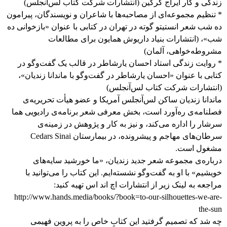
زندگی و کار ایراج گرگین (انتشارات شرکت کتاب لس‌آنجلس)
* تنظیم مجموعه‌ای از مصاحبه‌ها با شاعران و نویسندگان، پیرامون
ده شب شعر انستیتو گوته در تهران در کتابی با عنوان «بازخوانی ده
شب»، (انتشارات بنیاد داریوش همایون برای مطالعات
مشروطه‌خواهی، آلمان)
* روایت زندگی استاد احسان یارشاطر در قالب یک گفت‌وگو در
کتابی با عنوان «احسان یارشاطر در گفت‌وگو با ماندانا زندیان»،
(انتشارات شرکت کتاب لس‌آنجلس)
ماندانا زندیان ساکن لس‌آنجلس آمریکا و عضو هیأت تحریریه‌ی
فصلنامه‌ی ره‌آورد است، بخش معرفی شعر برنامه‌ی رادیویی هما
سرشار را اداره می‌کند، و نیز به کار و پژوهش در زمینه‌ی
سرطان‌های مهاجم و پیشرونده، در بیمارستان Cedars Sinai
مشغول است.
درباره‌ی مجموعه شعر جدید زندیان، «ما خورشید سایه‌های
خویشیم» با او به گفت‌وگو نشسته‌ایم. این کتاب را می‌توانید با
مراجعه به لینک زیر از انتشارات اچ اند اس تهیه کنید:
http://www.hands.media/books/?book=to-our-silhouettes-we-are-
the-sun
چه شد که تصمیم گرفتید این کتابِ خاص را به پروین فهیمی