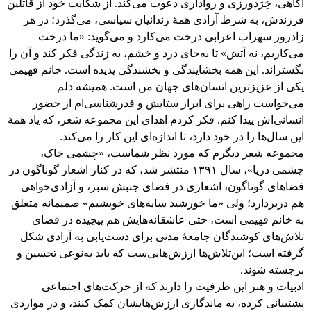
آگاهی، خِرَدورزی و رواداری دعوت می‌کند. از شکایت خود از قاتلین
فرزندش، به شرط آزادی همۀ زندانیان سیاسی، می‌گذرد؛ در هر
زادروز سهراب اعرابی درخت می‌کارد و می‌گوید: «ما درخت
می‌کاریم، نه آتش» تا به‌جای درد و خشم، به زندگی فکر کند و آن را
بگستراند. این همه بخشایندگی و بخشندگی پدیده است. خانم فهیمی
یکی از عزیزترین انسان‌های جهان من است. همیشه دلم
می‌خواست راهی برای ابراز ستایش و قدرشناسی‌ام از حضور
انسانی‌اش پیدا کنم. فکر کردم اهدای این مجموعه شعر، که یاد همۀ
این سال‌ها را در خود دارد، تا اندازه‌ای این کار را می‌کند.
مجموعه شعر دیگرم که مورد نظر شماست، «چشمی خاک،
چشمی دریا»، سال ۱۳۹۱ منتشر شد، که در کنار اشعار گوناگون در
فضاهای گوناگون، اشعاری در فضای جنبش سبز، و آزادی‌خواهی
هم دربردارد؛ ولی «ما خورشید سایه‌های خویشیم» صمیمانه متعلق
به خانم فهیمی است، حتی عاشقانه‌هایش هم پیچیده در فضای
تلاش‌های کوشندگان جامعۀ مدنی برای دست‌یابی به آزادی شکل
گرفته است؛ این‌تلاش‌ها ارزش‌هایی‌ست که باید به‌نوعی تحسین و
برجسته شوند.
ادبیات و هنر این ظرفیت را دارند که از حرکت‌های اجتماعی
پشتیبانی کرده، به ماندگاری ارزش‌هایشان کمک کنند، و در مواردی