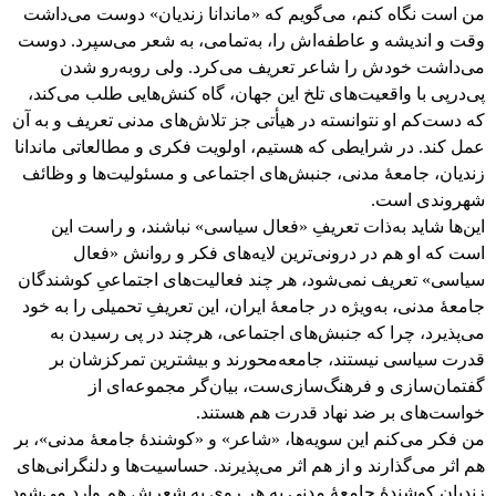
من است نگاه کنم، می‌گویم که «ماندانا زندیان» دوست می‌داشت
وقت و اندیشه و عاطفه‌اش را، به‌تمامی، به شعر می‌سپرد. دوست
می‌داشت خودش را شاعر تعریف می‌کرد. ولی روبه‌رو شدن
پی‌درپی با واقعیت‌های تلخ این جهان، گاه کنش‌هایی طلب می‌کند،
که دست‌کم او نتوانسته در هیأتی جز تلاش‌های مدنی تعریف و به آن
عمل کند. در شرایطی که هستیم، اولویت فکری و مطالعاتی ماندانا
زندیان، جامعۀ مدنی، جنبش‌های اجتماعی و مسئولیت‌ها و وظائف
شهروندی است.
این‌ها شاید به‌ذات تعریفِ «فعال سیاسی» نباشند، و راست این
است که او هم در درونی‌ترین لایه‌های فکر و روانش «فعال
سیاسی» تعریف نمی‌شود، هر چند فعالیت‌های اجتماعیِ کوشندگان
جامعۀ مدنی، به‌ویژه در جامعۀ ایران، این تعریفِ تحمیلی را به خود
می‌پذیرد، چرا که جنبش‌های اجتماعی، هرچند در پی رسیدن به
قدرت سیاسی نیستند، جامعه‌محورند و بیشترین تمرکزشان بر
گفتمان‌سازی و فرهنگ‌سازی‌ست، بیان‌گر مجموعه‌ای از
خواست‌های بر ضد نهاد قدرت هم هستند.
من فکر می‌کنم این سویه‌ها، «شاعر» و «کوشندۀ جامعۀ مدنی»، بر
هم اثر می‌گذارند و از هم اثر می‌پذیرند. حساسیت‌ها و دلنگرانی‌های
زندیانِ کوشندۀ جامعۀ مدنی به هر روی به شعرش هم وارد می‌شود