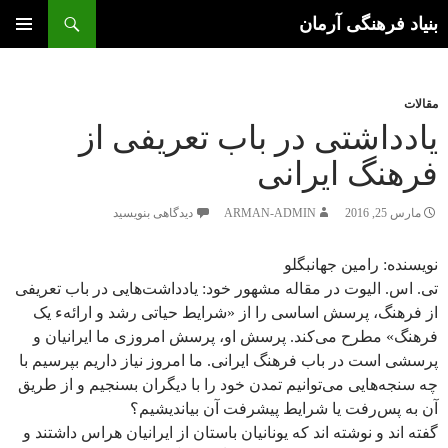
جستجو
بنیاد فرهنگی آرمان
رفتن
به
فهرست
محتوا
اصلی
مقالات
یادداشتی در باب تعریفی‌ از
فرهنگ ایرانی‌
مارس 25, 2016
ARMAN-ADMIN
دیدگاهی بنویسید
نویسنده: رامین جهانبگلو
تی‌. اس‌. الیوت در مقاله مشهور خود: یادداشت‌هایی‌ در باب تعریفی‌
از فرهنگ، پرسش اساسی را از «شرایط حیاتی‌ رشد و ارائهء یک
فرهنگ» مطرح می‌‌کند. پرسش او، پرسش امروزی ما ایرانیان و
پرسشی است در باب فرهنگ ایرانی. ما امروز نیاز داریم بپرسیم با
چه سنجه‌هایی‌ می‌‌توانیم تمدن خود را با دیگران بسنجیم و از طریق
آن‌ به پس‌رفت یا شرایط پیشرفت آن‌ بیاندیشیم؟
گفته اند و نوشته اند که یونانیان باستان از ایرانیان هراس داشتند و