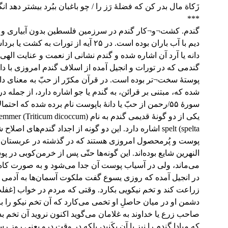
زَکاة مال بدر کن که فضلۀ رَز را / چو باغبان ببُرد بیشتر دهد ان
***
گندم. کشت¬و¬کار گندم در سرزمین فلسطین بدون آبیاری و
دیم با آب باران بوده است. در ۲۵ آیه از تورات به ک
دانه یا آرد آن اشاره شده و گندم نشانی از نعمت و عنایت الهی
گندمی که در تورات و انجیل آمده از اسلاف گندم امروزی با دان
پوستۀ سخت¬تر بوده است. در قرآن مکرّر از حبّ به معنای دانه
سورۀ ۵۵/رحمن از حبّ یا دانۀ باپوست نام برده شده که احتمالا
spelta) spelt اشاره دارد. این دو گونه از اجداد گندم‌های اصلا
پوست و پُرمحصول امروزی هستند که در گذشته در عربستان و
النهرین شایع بوده‌اند. این گونه‌ها حتّی پس از خرمن‌کوبی در 
می‌ماند، ولی در آسیاب پوست آن جدا می‌شود و به صورت کاه 
در انجیل آمده که روزی یسوع گفت ملکوت آسمان‌ها به آدمی م
زراعت کند و تخم نیکویی بکارد. وقتی که مردم در خواب [غفلت
دشمن او در میان حاصلِ او تخمی می‌کارد که آن تخم نیکو را ب
صاحب زرع یا خداوند به غلامان می‌گوید اکنون نروید آن تخم بد
که مبادا گندم را نیز با آن بکَنید، بلکه در وقت درو یعنی روز رس