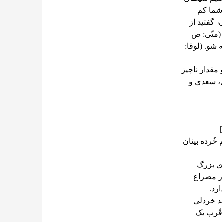
شما کم
¬گفتید از
 (متّی: ص
 شو. (لوقا:
 مقدار ناچیز
ی، سعدی و
خُرده بینان
ای بزرگ
در مصراع
رد.
ند خردلی
قُرب یک