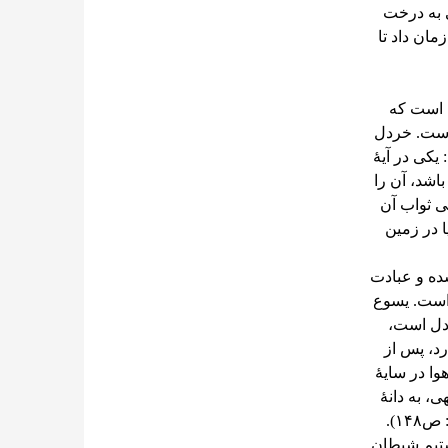
انی به درخت
مان داد تا
م است که
هزار دانۀ انواع آن در حدود ۳ گرم است. خردل
 یکی در آیۀ
ی باشد، آن را
مان که اگر عملی ثواب آن
ا در زمین
شده و عبادت
است. یسوع
ردل است،
د، پس از
وا در سایۀ
ی، به دانۀ
ستیم شیطان