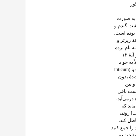
گور
 به صورت
شت یا برداشت گندم و
 بوده است.
ۀ ریزتر و
 نام برده
شده که، مبتنی بر قرائن، به گندم یا جو اشاره دارد، از جمله در آیۀ ۱۲
ً به جو یا
یکی از دو گونۀ قدیمی گندم به نام (Triticum dicoccum) emmer یا (Triticum
ح شدۀ بدون
 بین
پوست باقی
درمی‌آید.
اند که
] روند،
اطل کند.
 را جمع کنید
تاخیز به