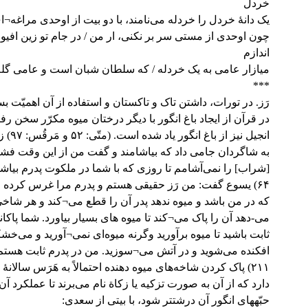
خردل
یک دانۀ خردل را خردله می‌نامند، با دو بیت از اوحدی مراغه¬
چون اوحدی از مستی سر بر نکنی، ار من / در جام تو زین افیو
اندازم
میازار عامی به یک خردله / که سلطان شبان است و عامی گله
***
رَز. در تورات، داشتن تاک و تاکستان و استفاده از آن اهمیّت بس
در قرآن از ایجاد باغ انگور با دیگر درختان میوه مکرّر سخن رف
انجیل نیز از
به شاگردان جامی داد که بیاشامند و گفت من از این وقت فشر
[شراب] را نمی‌آشامم تا روزی که با شما در ملکوت پدرم بیاشا
۶۴) یسوع گفت: من رَز حقیقی هستم و پدرم مرا غرس کرده 
که در من باشد و میوه ندهد پدر آن را قطع می¬کند و هر شاخی
می-دهد آن را پاک می¬کند تا میوه های بسیار بیاورد. شما پاکان
ثابت باشید تا میوه برآورید وگرنه میوه‌ای نمی¬آورید و می‌خشک
افکنده می‌شوید و در آتش می¬سوزید. من در پدرم ثابت هستم. 
۲۱۱) پاک کردن شاخه‌های میوه دهنده احتمالاً به هَرَس سالانۀ
دارد که از آن به صورت تزکیه یا زکاة نام می‌برند تا عملکرد آن
حبّه‏های انگور آن درشت‏تر شود، با بیتی از سعدی: