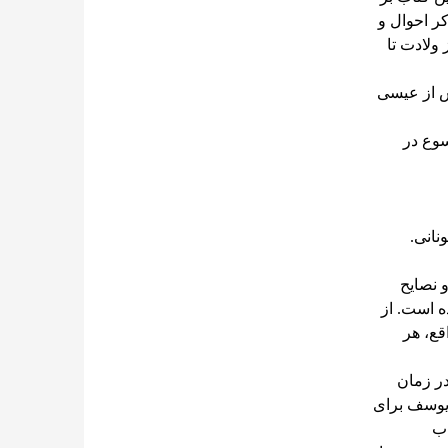
ر احوال و
 ولادت تا
س از عیسی
ن یسوع در
 نصایح
ه است. از
قع، هر
در زمان
یوسف برای
اب