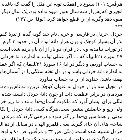
مَرقُس: ۱۰۱) یسوع در اهمیّت توبه این مَثَل را گفت که باغب
انجیری که پس از سه سال هنوز میوه نداده بود، یک سال دیگر ز
میوه دهد وگرنه آن را قطع خواهد کرد. (لوقا: ص ۱۴۷)
***
خردل. خردل در فارسی و عربی نام چند گونه گیاه از تیرۀ کل
بذر آن بسیار کوچک و وزن 
در تورات نیامده، ولی در قرآن دو بار از آن نام برده شده است:
۴۷ سورۀ ۲۱/انبیاء که … اگر عملی ثواب به اندازۀ دانۀ خردل
به حساب آوریم، و دیگر در آیۀ ۱۶ سورۀ ۳۱/لق
به اندازۀ دانۀ خردلی باشد و در دل تخته سنگی یا در آسمان‌ها ی
نهفته باشد، خداوند آن را به حساب می‏آورد.
در انجیل سه بار از خردل به عنوان کوچک ترین دانه نام برده 
مردمان در برابر عظمت ذات او چون دانۀ خردل دانسته شده 
مَثَلی برای ایشان آورد که ملکوت آسمان¬ها مانند دانۀ ریز خ
ولی ریع و حاصلش بیشتر است. هرگاه کسی دانۀ خردل را بکار
مدتی از همۀ سبزی¬ها بزرگتر شود و درختی گردد که مرغان ه
شاخه¬های آن جای گیرند. یعنی قلمرو الهی، در مقابل ارادۀ اله
خردل تشبیه شده است. (متّی: ص ۳۴ و مَرقُس: ص ۸۰ و لوقا: ص۱۴۸).
روزی شاگردان در خلوت از یسوع پرسیدند که چرا ما قادر نی