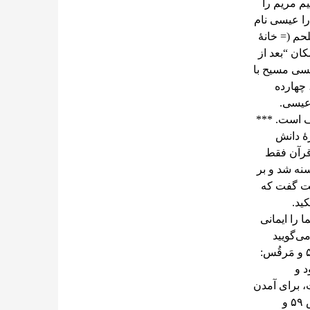
م مریم را
را عیسی نام
حم (= خانۀ
ان “بعد از
عیسی مسیح با
 چهارده
 عیسی.
رۀ دانش
 قرآن فقط
نه شد و بر
خت گفت که
ید.
را ایمانی
می‌گویید
حرکت کن و خود را به دریا بینداز و چنان می‌شود. (متّی: ص ۵۱ و مَرقُس:
د و
، برای آمدن
مسیح بر درِ خانه¬های شما نیز نشانه‌هایی وجود دارد. (متّی: ص ۵۹ و