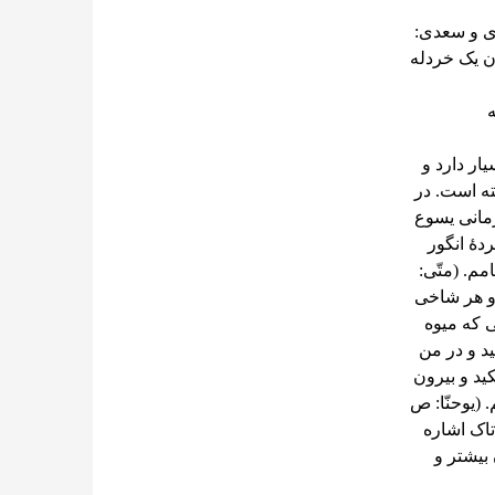
ای و سعدی:
ن یک خردله
یار دارد و
ته است. در
 باغ انگور یاد شده است. (متّی: ۵۲ و مَرقُس: ۹۷) زمانی یسوع
دۀ انگور
مم. (متّی:
و هر شاخی
 که میوه
ید و در من
ید و بیرون
(یوحنّا: ص
 تاک اشاره
 بیشتر و