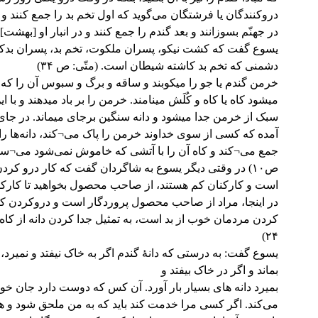
دروکنندگان یا فرشتگان می‌گوید که اول تخم بد را جمع کنند و
در جهنّم بسوزانند و بعد گندم را جمع کنند و در انبار او [بهشت] 
یسوع گفت که کشت نیکو، پسران ملکوت، تخم بد، پسران بدکا
دشمنی که تخم بد کاشته شیطان است. (متّی: ص ۳۴)
خرمن گندم یا جو را می‏کوبند و ساقه و برگ و سبوس آن را که ا
می‏شود کاه یا کاه و کُلَش می‏نامند. خرمن را بر باد می‏دهند و با 
سبک از خرمن جدا می‏شود و دانه سنگین برجای می‏ماند. در جای 
آمده که کسی از سوی خداوند خرمن را پاک می¬کند، دانه‌ها ر
جمع می¬کند و کاه آن را با آتشی که خاموش نمی‌شود می¬سوزا
ص۱۰) در وقتی دیگر یسوع به شاگردان گفت که کار درو کرد
است و کارکنان کم هستند، از صاحب محصول بخواهید تا کارکن
در اینجا، مراد از صاحب محصول پروردگار است و دروکردن کنا
کردن مردمان خوب از بد است، به تمثیل جدا کردن دانه از کاه.
۲۴)
یسوع گفت: به درستی که دانۀ گندم اگر به خاک نیفتد و نمیرد، ت
بماند و اگر در خاک بیفتد و
بمیرد دانه های بسیار بار آورد. آن کس که دوست دارد جان خود
می‌کند. اگر کسی مرا خدمت کند باید که به من ملحق شود و ه