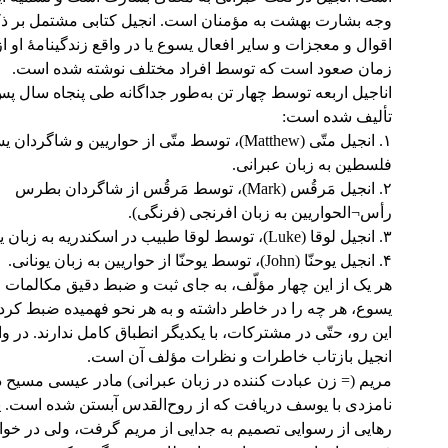
وجه بشارت بهشت به مؤمنان است. انجیل کتابی مشتمل بر ذک
اقوال و معجزات و سایر افعال یسوع یا در واقع زندگینامۀ او از
زمان صعود است که توسط افراد مختلف نوشته شده است.
اناجیل اربعه توسط چهار تن به‌طور جداگانه طی پنجاه سال پ
تألیف شده است:
۱. انجیل متّی (Matthew)، توسط متّی از حواریین و شاگردا
فلسطین به زبان عبرانی.
۲. انجیل مَرقُس (Mark)، توسط مَرقُس از شاگردان بطرس
رأس¬الحواریین به زبان افرنجی (فرنگی).
۳. انجیل لوقا (Luke)، توسط لوقا طبیب در اسکندریه به زبان یونانی.
۴. انجیل یوحنّا (John)، توسط یوحنّا از حواریین به زبان یونانی.
هر یک از این چهار مؤلّف، به جای ثبت و ضبط دقیق مکالمات و
یسوع، هر چه را در خاطر داشته و به هر نحو فهمیده ضبط کرد
این رو، حتّی در مشترکات، با یکدیگر انطباق کامل ندارند. در وا
انجیل بازتاب خاطرات و نظرات مؤلف آن است.
مریم (= زن عبادت کننده در زبان عبرانی) مادر عیسی مسیح 
نامزدی با یوسف دریافت که از روح‌القدس آبستن شده است. 
رهایی از رسوایی تصمیم به جدایی از مریم گرفت، ولی در خو