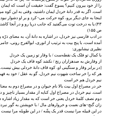
را از خود بیرون کنیم؟ یسوع گفت: حقیقت آن است که ایمان 
است. اگر به قدر دانۀ خردل ایمان داشتید، وقتی به این کوه می
اینجا به جای دیگر برو، کوه حرکت می¬کرد و بر او دشوار نبود
۴۳) یا به درخت توت می‌گفتید که جانب دریا رو و در آنجا کاشته
ص ۱۵۵)
در ادب فارسی نیز خردل، در اشاره به دانۀ آن، به معنای ذرّه و
آمده است، با پنج بیت به ترتیب از انوری، ابوالفرج رونی، جام
نظیری نیشابوری:
با کمال تو فلک یک نقطه‌ست / با وقار تو زمین یک خردل
از وقارش به صدهزاران رنج / نکشد کوه قاف یک خردل
[در برابر وقار و سنگینی او، کوه قاف دانۀ خردلی بیش نیست.]
هر که را خر ساخت شهوت نیم خردل، گو به عقل / خود به فهم 
نیم خردل هم خر است
خر در مصراع اول بیت بالا نام حیوان و در مصراع دوم به معن
است. نیم خردل در مصراع اول کنایه از مقدار بسیار ناچیز و 
دوم نصف کلمۀ خردل یعنی خر است که به مقدار زیاد اشاره دا
زان گنج¬های نعمت و خروارهای مال / با خویشتن به گور نبرد
در این قبیله مرا نیست قدر یک پشّه / در این طویله مرا نیست 