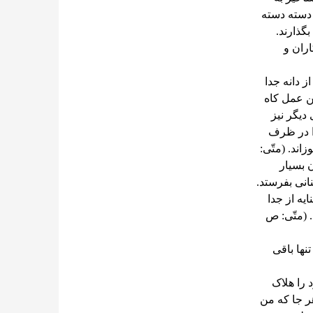
 دسته دسته
بگذارند.
ران و
ز دانه جدا
این عمل کاه
دیگر نیز
ا در ظرف
ند. (متّی:
ن بسیار
انی بفرستد.
یه از جدا
 (متّی: ص
نها باقی
 را هلاک
ر جا که من