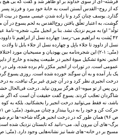
فرشته¬ای از سوی خداوند بر او ظاهر شد و گفت که بی هیچ بی
که از روح¬القدس آبستن است به خانۀ خود ببرد و فرزند پسر 
گذارد. یوسف چنان کرد و تا زاده شدن عیسی مسیح در بیت الل
گوشت، به اعتبار تعلّق یافتن روح‌القدس به لحم یسوع در آن مک
تولّد” او) به مریم نزدیک نشد. بنا بر انجیل متّی، شجره¬نامۀ 
۴۲ پُشت به ابراهیم می¬رسد: چهارده نسل از ابراهیم تا داوود،
نسل از داوود تا جلاء بابِل و چهارده نسل از جلاء بابل تا ولادت
(متّی: ۱-۲) این شجره‌نامه بین یهودیان و مسیحیان مورد اختلاف است. ***
انجیر. نحوۀ تشکیل میوۀ انجیر در طبیعت پیچیده و خارج از دای
عمومی است. در تورات از انجیر مکرّر نام برده شده، ولی در
یک بار آمده و به آن سوگند خورده شده است. روزی یسوع گرس
درخت انجیری نظر کرد و در آن چیزی غیر برگ نیافت، به در
زین پس از تو میوه¬ای هرگز بیرون نیاید. درخت فی‌الحال خشک
شاگردان تعجّب کردند. یسوع گفت حقیقت آن است که اگر شما 
باشد، نه فقط می‌توانید درخت انجیر را بخشکانید، بلکه به کوه 
ص ۹۶) همان طور که در درخت انجیر هرگاه شاخه¬ها نرم شو
برگ¬های آن بیرون آید، می¬دانید که تابستان نزدیک شده است