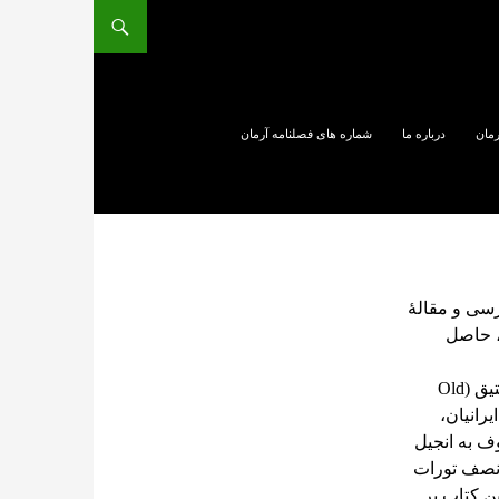
رمان
درباره ما
شماره های فصلنامه آرمان
رسی و مقالۀ
، حاصل
کتاب مقدّس (Holy Bible) دارای دو بخش متمایز به نام عهد عتیق (Old
ان عامّۀ ایرانیان،
ف به انجیل
 نصف تورات
ن کتاب بر