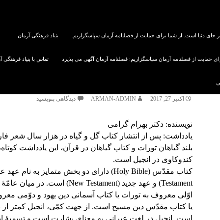
ر جای دنیا است. از شما برای حمایت از فصلنامه آرمان سپاسگزاریم.
بنیاد فرهنگی آرمان
رای حمایت از فصلنامه آرمان سپاسگزاریم: فصلنامه آرمان آگهی می پذیرد
تماس با بنیاد فرهنگی آ
دسته‌بندی نشده
گیاهان انجیل
ی
اکتبر 27, 2017
ARMAN-ADMIN
دیدگاهی بنویسید
نویسنده: دکتر بهرام گرامی
یادداشت: پس از انتشار کتاب گل و گیاه در هزار سال شعر فا
بلند گیاهان تورات و کتاب گیاهان در قرآن، این یادداشت کوتاه
کندوکاوی در انجیل است.
Testament) و عهد جدید (New Testament) است. در می
اوّلی معروف به تورات یا کتاب آسمانی دین یهود و دوّمی معرو
یا کتاب مقدّس دین مسیح است. از جهت کمّی، انجیل کمتر از
است. انجیل در لغت عبرانی به معنای بشارت است و تسمیۀ ای