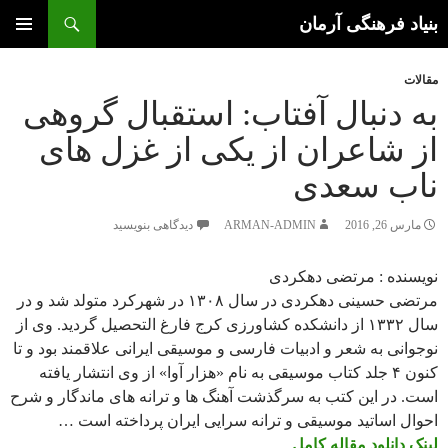
جستجو
بنیاد فرهنگی آرمان
رفتن
به
فهرست
مقالات
محتوا
اصلی
به دنبال آفتاب: استقبال گروهی
از شاعران از یکی از غزل های
ناب سعدی
مارس 26, 2016
ARMAN-ADMIN
دیدگاهی بنویسید
نویسنده : مرتضی دهکردی
مرتضی حسینی دهکردی در سال ۱۳۰۸ در شهرکرد متولد شد و در
سال ۱۳۳۲ از دانشکده کشاورزی کرج فارغ التحصیل گردید. وی از
نوجوانی به شعر و ادبیات فارسی و موسیقی ایرانی علاقمند بود و تا
کنون ۴ جلد کتاب موسیقی به نام «هزار آوا» از وی انتشار یافته
است. در این کتب به سرگذشت آهنگ ها و ترانه های ماندگار و شرح
احوال اساتید موسیقی و ترانه سرایی ایران پرداخته است …
لینک دانلود مقاله کامل